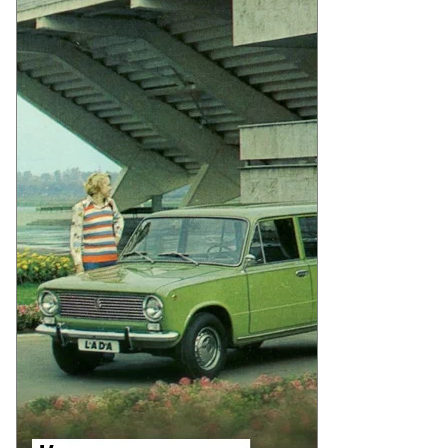
to
то:
xiang