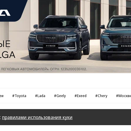
еи
#Toyota
#Lada
#Geely
#Exeed
#Chery
#Москв
с
правилами использования куки