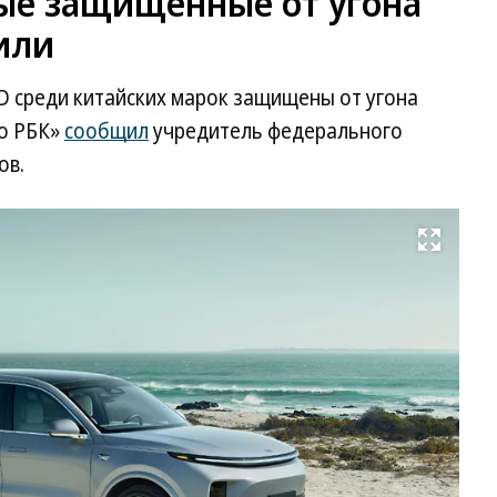
мые защищенные от угона
или
BYD среди китайских марок защищены от угона
ио РБК»
сообщил
учредитель федерального
ов.
Развернуть на весь экран
Li
Au
L9
Фо
Li