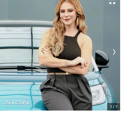
Развернуть на весь экран
1
/
7