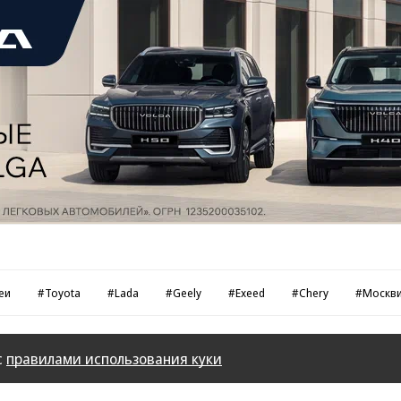
еи
#Toyota
#Lada
#Geely
#Exeed
#Chery
#Москв
с
правилами использования куки