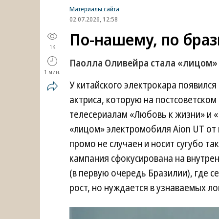
Материалы сайта
02.07.2026, 12:58
По-нашему, по бра
1K
Паолла Оливейра стала «лицом» 
1 мин.
У китайского электрокара появился
актриса, которую на постсоветско
телесериалам «Любовь к жизни» и 
«лицом» электромобиля Aion UT от
промо не случаен и носит сугубо та
кампания сфокусирована на внутрен
(в первую очередь Бразилии), где 
рост, но нуждается в узнаваемых л