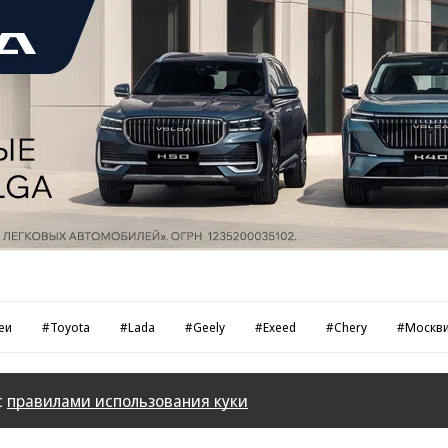
еи
#Toyota
#Lada
#Geely
#Exeed
#Chery
#Москв
с
правилами использования куки