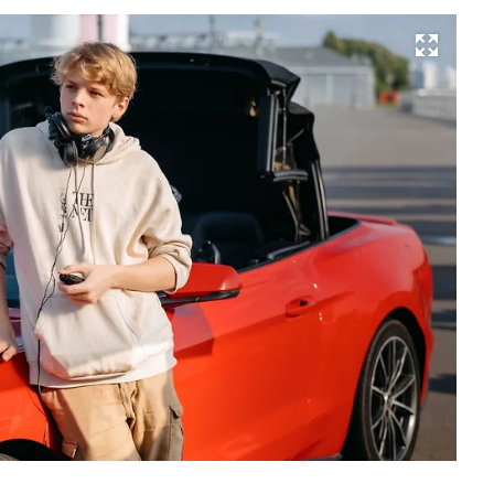
Развернуть на весь экран
Ре
Ил
Хр
Фо
С