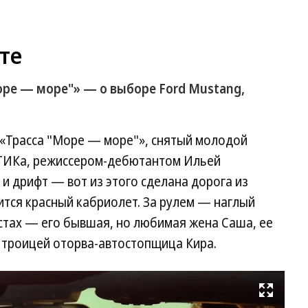
те
оре — море"» — о выборе Ford Mustang,
 «Трасса "Море — море"», снятый молодой
ВГИКа, режиссером-дебютантом Ильей
 и дрифт — вот из этого сделана дорога из
ится красный кабриолет. За рулем — наглый
стах — его бывшая, но любимая жена Саша, ее
 троицей оторва-автостопщица Кира.
Развернуть на весь экран