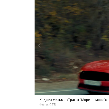
Кадр из фильма «Трасса "Море — море"»
Фото: СТВ