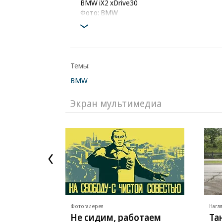
BMW iX2 xDrive30
Фото: BMW
Темы:
BMW
Экран мультимедиа
Фотогалерея
Нагл
Не сидим, работаем
Та