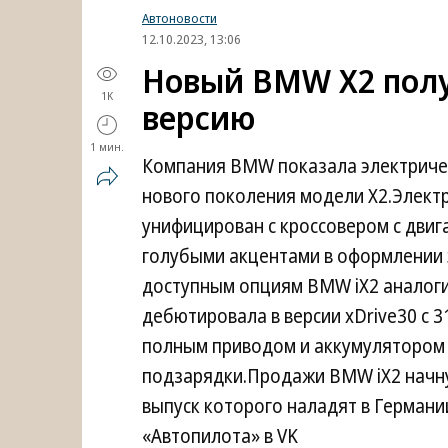
Автоновости
12.10.2023, 13:06
Новый BMW X2 полу
1K
версию
1 мин.
Компания BMW показала электрическ
нового поколения модели X2.Электр
унифицирован с кроссовером с двиг
голубыми акцентами в оформлении 
доступным опциям BMW iX2 аналог
дебютировала в версии xDrive30 с 
полным приводом и аккумулятором 6
подзарядки.Продажи BMW iX2 начну
выпуск которого наладят в Герман
«Автопилота» в VK