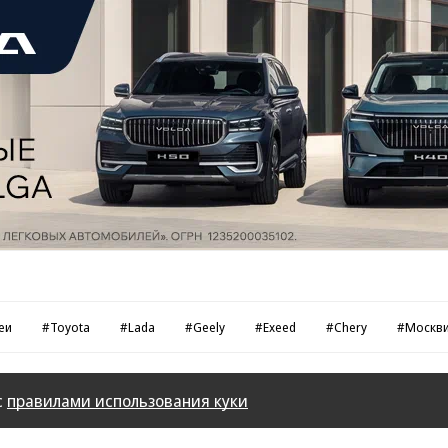
еи
#Toyota
#Lada
#Geely
#Exeed
#Chery
#Москв
с
правилами использования куки