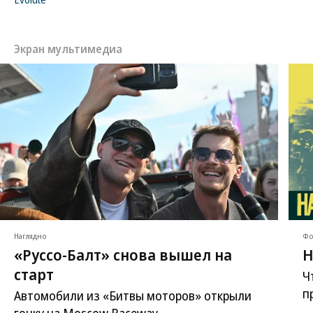
Экран мультимедиа
Наглядно
Фо
«Руссо-Балт» снова вышел на
Н
старт
Ч
п
Автомобили из «Битвы моторов» открыли
гонку на Moscow Raceway