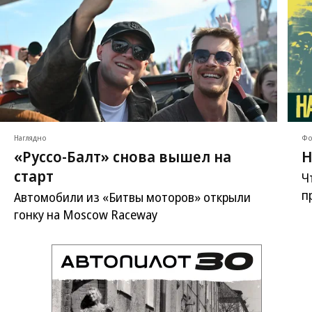
Наглядно
Фо
«Руссо-Балт» снова вышел на
Н
старт
Ч
п
Автомобили из «Битвы моторов» открыли
гонку на Moscow Raceway