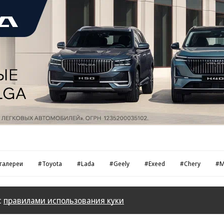
галереи
#Toyota
#Lada
#Geely
#Exeed
#Chery
#М
с
правилами использования куки