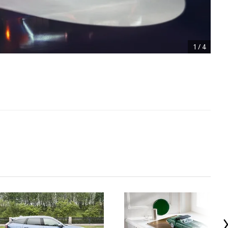
1
/
4