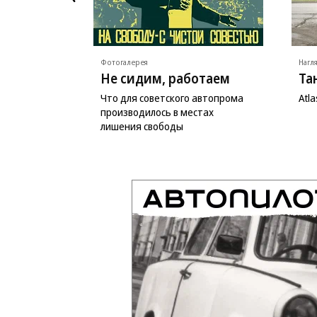
Фотогалерея
Нагл
Не сидим, работаем
Та
Что для советского автопрома
Atl
производилось в местах
лишения свободы