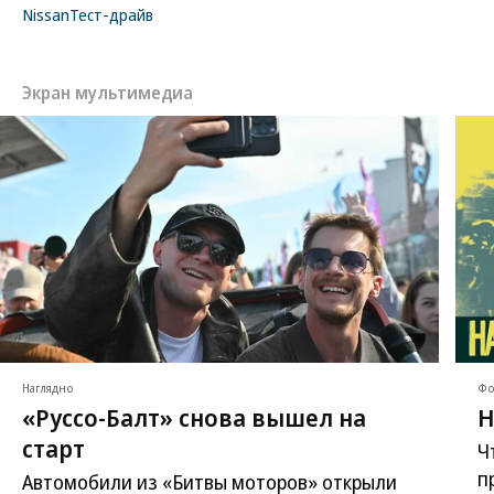
Nissan
Тест-драйв
Экран мультимедиа
Наглядно
Фо
«Руссо-Балт» снова вышел на
Н
старт
Ч
п
Автомобили из «Битвы моторов» открыли