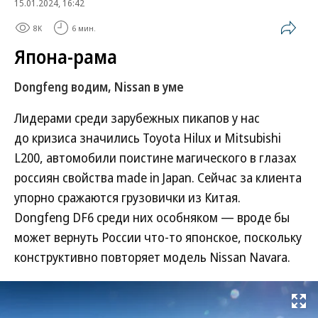
15.01.2024, 16:42
8K
6 мин.
Япона-рама
Dongfeng водим, Nissan в уме
Лидерами среди зарубежных пикапов у нас
до кризиса значились Toyota Hilux и Mitsubishi
L200, автомобили поистине магического в глазах
россиян свойства made in Japan. Сейчас за клиента
упорно сражаются грузовички из Китая.
Dongfeng DF6 среди них особняком — вроде бы
может вернуть России что-то японское, поскольку
конструктивно повторяет модель Nissan Navara.
Развернуть на