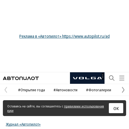
Реклама в «Автопилот» https://www.autopilot.ru/ad
Автопилот
Рекламная
маркировка
#Открытие года
#Автоновости
#Фотогалереи
Предыдущая
С
страница
с
Оставаясь на сайте, вы соглашаетесь с
правилами использования
ОК
куки
Журнал «Автопилот»