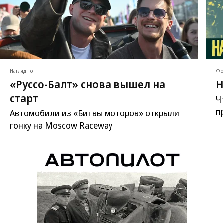
Наглядно
Фо
«Руссо-Балт» снова вышел на
Н
старт
Ч
п
Автомобили из «Битвы моторов» открыли
гонку на Moscow Raceway