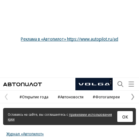
Реклама в «Автопилот» https://www.autopilot.ru/ad
Автопилот
Рекламная
маркировка
#Открытие года
#Автоновости
#Фотогалереи
Предыдущая
С
страница
с
Оставаясь на сайте, вы соглашаетесь с
правилами использования
ОК
куки
Журнал «Автопилот»