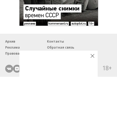
Архив
Контакты
Реклама
Обратная связь
Правовая информация
18+
© ЗАО «Автопилот».
Партнерские проекты/материалы, новости компаний, материалы
с пометкой «Промо» и «Официальное сообщение» опубликованы
на коммерческой основе.
На autopilot.ru применяются рекомендательные технологии.
Подробнее