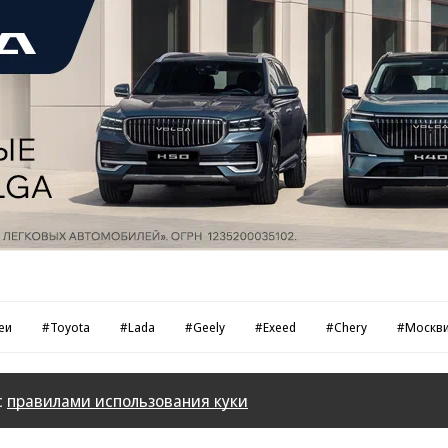
еи
#Toyota
#Lada
#Geely
#Exeed
#Chery
#Москв
с
правилами использования куки