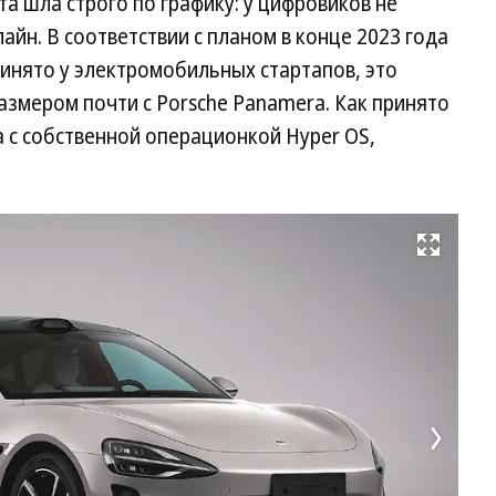
а шла строго по графику: у цифровиков не
лайн. В соответствии с планом в конце 2023 года
инято у электромобильных стартапов, это
змером почти с Porsche Panamera. Как принято
 с собственной операционкой Hyper OS,
Развернуть на весь экран