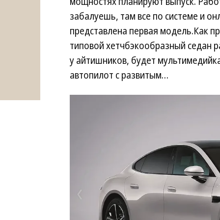
мощностях планируют выпуск. Работ
забалуешь, там все по системе и он
представлена первая модель.Как пр
типовой хетчбэкообразный седан ра
у айтишников, будет мультимедийка
автопилот с развитым…