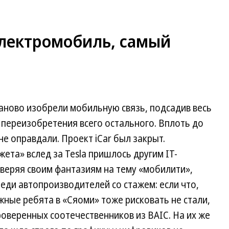
лектромобиль, самый
 заново изобрели мобильную связь, подсадив весь
 переизобретения всего остального. Вплоть до
е оправдали. Проект iCar был закрыт.
та» вслед за Tesla пришлось другим IT-
веряя своим фантазиям на тему «мобилити»,
реди автопроизводителей со стажем: если что,
жные ребята в «Сяоми» тоже рисковать не стали,
роверенных соотечественников из BAIC. На их же