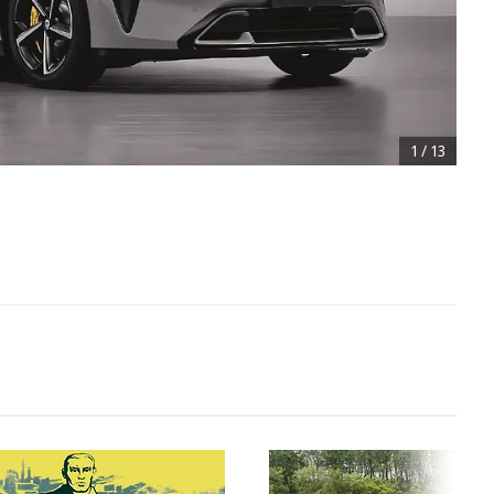
1
/
13
1