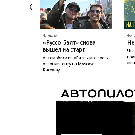
Наглядно
Фото
«Руссо-Балт» снова
Не
вышел на старт
Что
про
Автомобили из «Битвы моторов»
лиш
открыли гонку на Moscow
Raceway