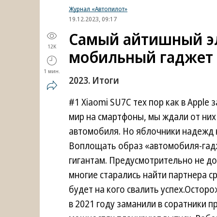
Журнал «Автопилот»
19.12.2023, 09:17
Самый айтишный э
12K
мобильный гаджет
1 мин.
2023. Итоги
#1 Xiaomi SU7С тех пор как в Apple
мир на смартфоны, мы ждали от них
автомобиля. Но яблочники надежд н
Воплощать образ «автомобиля-гадже
гигантам. Предусмотрительно не до
многие старались найти партнера с
будет на кого свалить успех.Осторо
в 2021 году заманили в соратники п