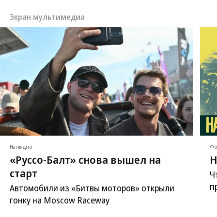
Экран мультимедиа
Наглядно
Фо
«Руссо-Балт» снова вышел на
Н
старт
Ч
п
Автомобили из «Битвы моторов» открыли
гонку на Moscow Raceway