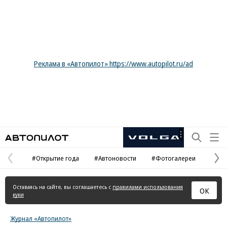
Реклама в «Автопилот» https://www.autopilot.ru/ad
Автопилот
Рекламная
маркировка
#Открытие года
#Автоновости
#Фотогалереи
Предыдущая
С
страница
с
Оставаясь на сайте, вы соглашаетесь с
правилами использования
ОК
куки
Журнал «Автопилот»