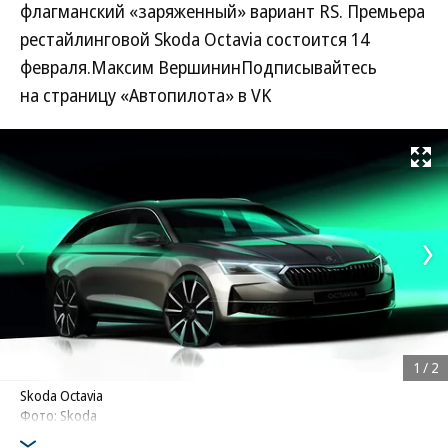
флагманский «заряженный» вариант RS. Премьера
рестайлинговой Skoda Octavia состоится 14
февраля.Максим ВершининПодписывайтесь
на страницу «Автопилота» в VK
Развернуть на
1
/
2
Skoda Octavia
Фото: Skoda