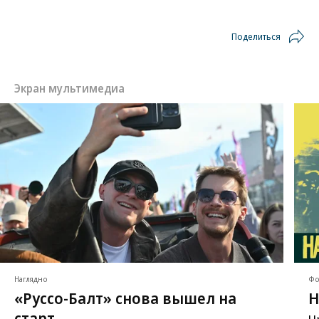
Поделиться
Экран мультимедиа
Наглядно
Фо
«Руссо-Балт» снова вышел на
Н
старт