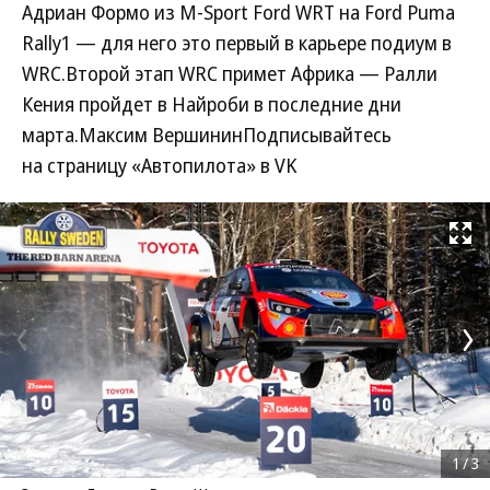
Адриан Формо из M-Sport Ford WRT на Ford Puma
Rally1 — для него это первый в карьере подиум в
WRC.Второй этап WRC примет Африка — Ралли
Кения пройдет в Найроби в последние дни
марта.Максим ВершининПодписывайтесь
на страницу «Автопилота» в VK
Развернуть на
1
/
3