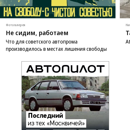
Фотогалерея
На
Не сидим, работаем
Т
Что для советского автопрома
A
производилось в местах лишения свободы