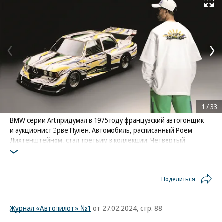
Развернуть на
1
/
33
BMW серии Art придумал в 1975 году французский автогонщик
и аукционист Эрве Пулен. Автомобиль, расписанный Роем
Лихтенштейном, стал третьим в коллекции. Четвертый
раскрасил его друг Энди Уорхол
Поделиться
Журнал «Автопилот» №1
от 27.02.2024, стр. 88