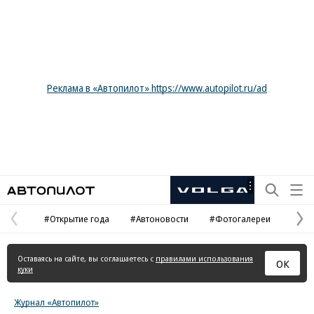
Реклама в «Автопилот» https://www.autopilot.ru/ad
Автопилот
Рекламная
маркировка
#Открытие года
#Автоновости
#Фотогалереи
Предыдущая
С
страница
с
Оставаясь на сайте, вы соглашаетесь с
правилами использования
ОК
куки
Журнал «Автопилот»