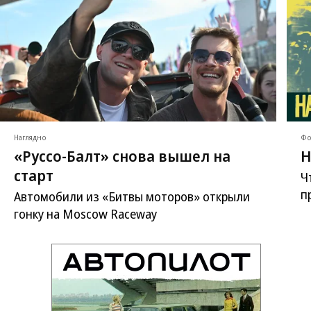
Наглядно
Фо
«Руссо-Балт» снова вышел на
Н
старт
Ч
п
Автомобили из «Битвы моторов» открыли
гонку на Moscow Raceway