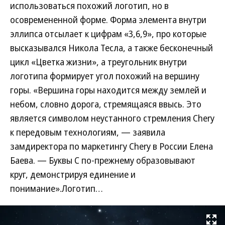
использоваться похожий логотип, но в
осовремененной форме. Форма элемента внутри
эллипса отсылает к цифрам «3,6,9», про которые
высказывался Никола Тесла, а также бесконечный
цикл «Цветка жизни», а треугольник внутри
логотипа формирует угол похожий на вершину
горы. «Вершина горы находится между землей и
небом, словно дорога, стремящаяся ввысь. Это
является символом неустанного стремления Chery
к передовым технологиям, — заявила
замдиректора по маркетингу Chery в России Елена
Баева. — Буквы C по-прежнему образовывают
круг, демонстрируя единение и
понимание».Логотип…
Развернуть на