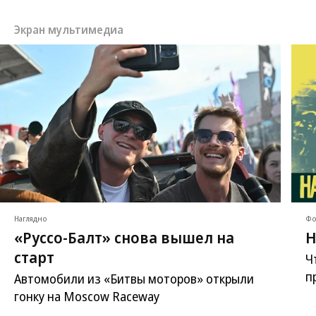
Экран мультимедиа
Наглядно
Фо
«Руссо-Балт» снова вышел на
Н
старт
Ч
п
Автомобили из «Битвы моторов» открыли
гонку на Moscow Raceway