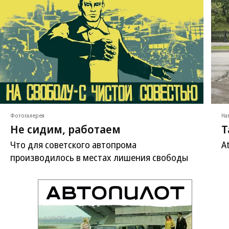
Фотогалерея
На
Не сидим, работаем
Т
Что для советского автопрома
A
производилось в местах лишения свободы