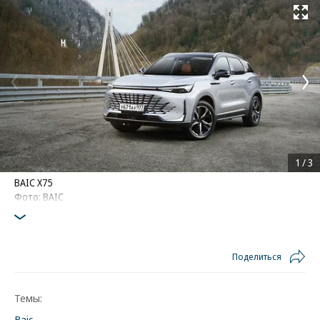
Развернуть на
1
/
3
BAIC X75
Фото: BAIC
Поделиться
Темы:
Baic