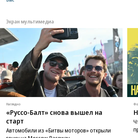
Экран мультимедиа
Наглядно
Фо
«Руссо-Балт» снова вышел на
Н
старт
Ч
п
Автомобили из «Битвы моторов» открыли
гонку на Moscow Raceway