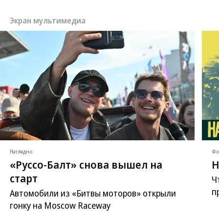
Экран мультимедиа
Наглядно
Фо
«Руссо-Балт» снова вышел на
Н
старт
Ч
п
Автомобили из «Битвы моторов» открыли
гонку на Moscow Raceway