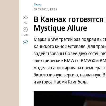
Фото
09.05.2024, 13:29
В Каннах готовятс
4K
Mystique Allure
1 мин.
Марка BMW третий раз подряд выс
Каннского кинофестиваля. Для тран
задействованы более двух сотен ав
электрические BMW i7, BMW iX и BM
моделью анонсирована премьера, к
Эксклюзивную версию, названную BM
и актриса Наоми Кэмпбелл.