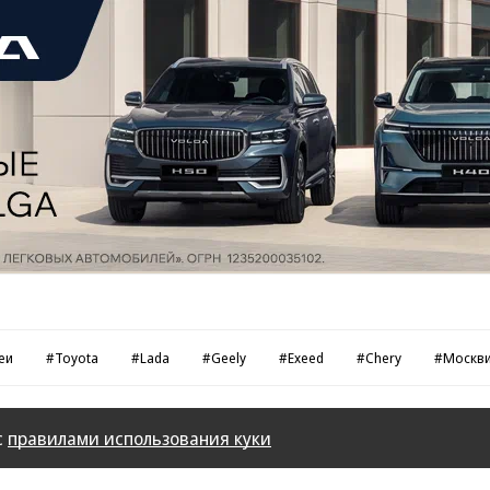
еи
#Toyota
#Lada
#Geely
#Exeed
#Chery
#Москв
с
правилами использования куки