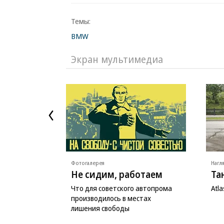
Темы:
BMW
Экран мультимедиа
Фотогалерея
Нагл
Не сидим, работаем
Та
Что для советского автопрома
Atl
производилось в местах
лишения свободы