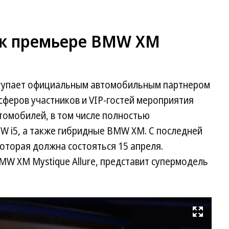
я к премьере BMW XM
тупает официальным автомобильным партнером
сферов участников и VIP-гостей мероприятия
томобилей, в том числе полностью
W i5, а также гибридные BMW XM. С последней
оторая должна состояться 15 апреля.
W XM Mystique Allure, представит супермодель
Развернуть на весь экран