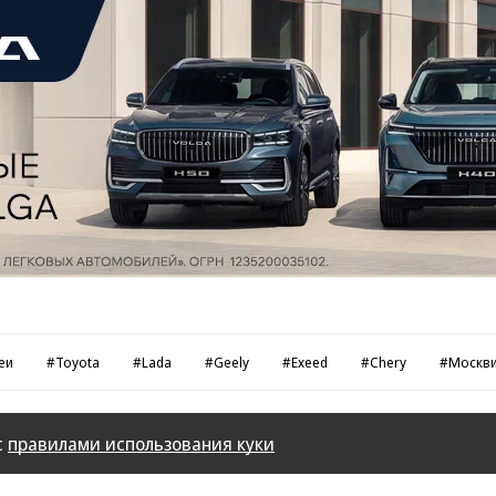
еи
#Toyota
#Lada
#Geely
#Exeed
#Chery
#Москв
с
правилами использования куки