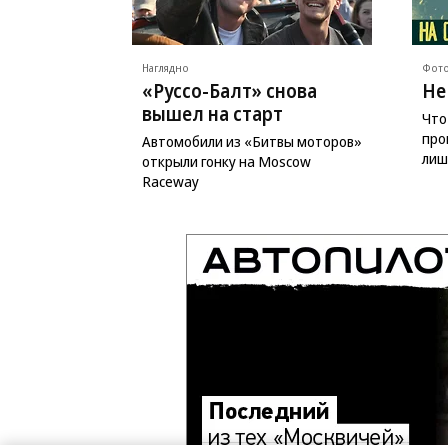
Наглядно
Фото
«Руссо-Балт» снова
Не
вышел на старт
Что
про
Автомобили из «Битвы моторов»
лиш
открыли гонку на Moscow
Raceway