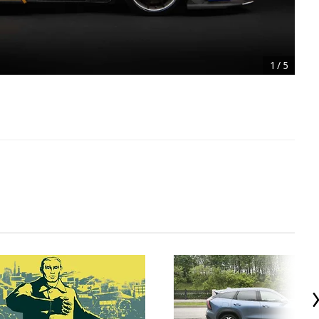
1
/
5