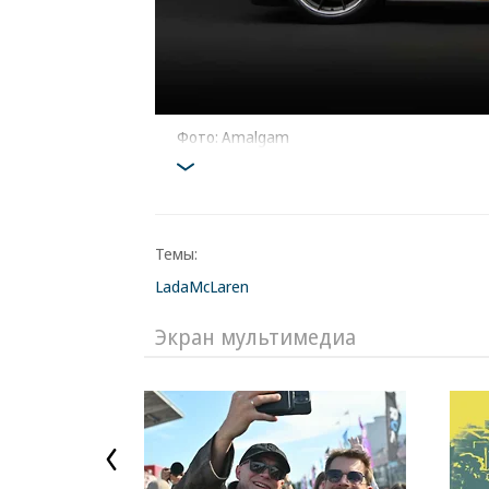
Фото: Amalgam
Темы:
Lada
McLaren
Экран мультимедиа