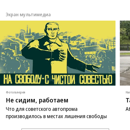
Экран мультимедиа
Фотогалерея
На
Не сидим, работаем
Т
Что для советского автопрома
A
производилось в местах лишения свободы