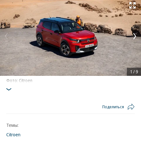
Развернуть на
1
/
9
Фото: Citroen
Поделиться
Темы:
Citroen