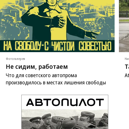
Фотогалерея
На
Не сидим, работаем
Т
Что для советского автопрома
A
производилось в местах лишения свободы