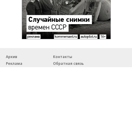
Архив
Контакты
Реклама
Обратная связь
Правовая информация
18+
© ЗАО «Автопилот».
Партнерские проекты/материалы, новости компаний, материалы
с пометкой «Промо» и «Официальное сообщение» опубликованы
на коммерческой основе.
На autopilot.ru применяются рекомендательные технологии.
Подробнее