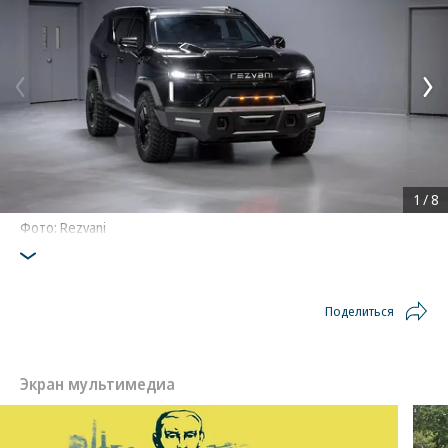
1
/
8
Фото: Rezvani
Поделиться
Экран мультимедиа