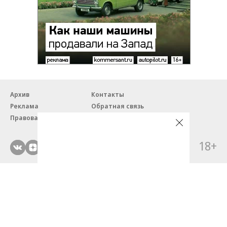
Архив
Контакты
Реклама
Обратная связь
Правовая информация
18+
© ЗАО «Автопилот».
Партнерские проекты/материалы, новости компаний, материалы
с пометкой «Промо» и «Официальное сообщение» опубликованы
на коммерческой основе.
На autopilot.ru применяются рекомендательные технологии.
Подробнее