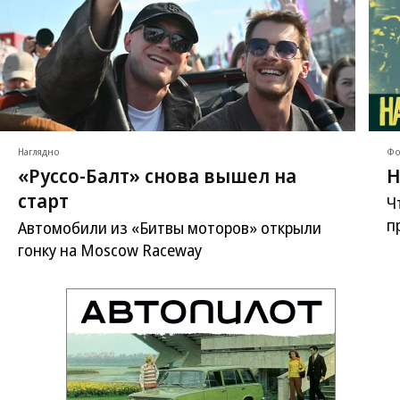
Наглядно
Фо
«Руссо-Балт» снова вышел на
Н
старт
Ч
п
Автомобили из «Битвы моторов» открыли
гонку на Moscow Raceway