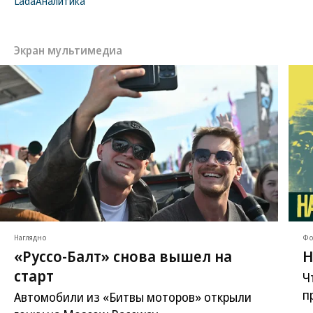
Lada
Аналитика
Экран мультимедиа
Наглядно
Фо
«Руссо-Балт» снова вышел на
Н
старт
Ч
п
Автомобили из «Битвы моторов» открыли