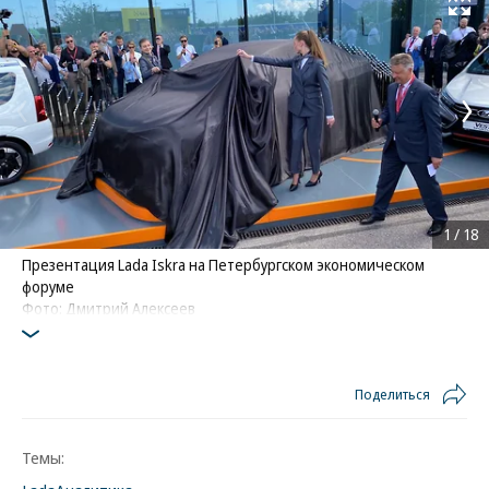
Развернуть на
1
/
18
Презентация Lada Iskra на Петербургском экономическом
форуме
Фото: Дмитрий Алексеев
Поделиться
Темы: