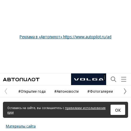
Реклама в «Автопилот» https://www.autopilot.ru/ad
Автопилот
Рекламная
маркировка
#Открытие года
#Автоновости
#Фотогалереи
Предыдущая
С
страница
с
Оставаясь на сайте, вы соглашаетесь с
правилами использования
ОК
куки
Материалы сайта