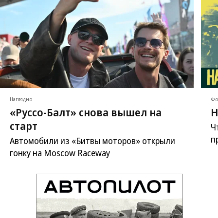
Наглядно
Фо
«Руссо-Балт» снова вышел на
Н
старт
Ч
п
Автомобили из «Битвы моторов» открыли
гонку на Moscow Raceway