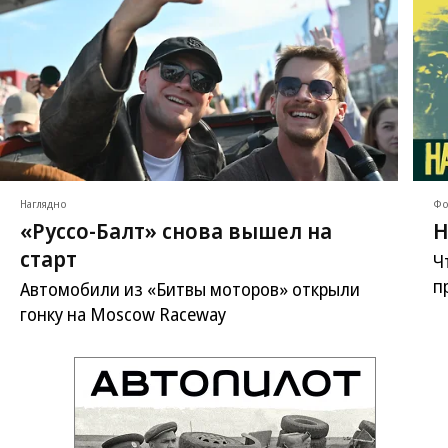
Наглядно
Фо
«Руссо-Балт» снова вышел на
Н
старт
Ч
п
Автомобили из «Битвы моторов» открыли
гонку на Moscow Raceway