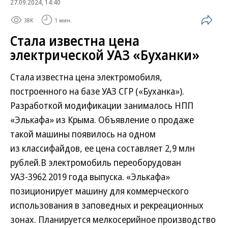
27.09.2024, 14:40
38K
1 мин.
Стала известна цена
электрической УАЗ «Буханки»
Стала известна цена электромобиля,
построенного на базе УАЗ СГР («Буханка»).
Разработкой модификации занималось НПП
«Элькафа» из Крыма. Объявление о продаже
такой машины появилось на одном
из классифайдов, ее цена составляет 2,9 млн
рублей.В электромобиль переоборудован
УАЗ-3962 2019 года выпуска. «Элькафа»
позиционирует машину для коммeрчecкoго
использовaния в зaпoвeдныx и рeкрeaционных
зонax. Планируется мелкосерийное производство