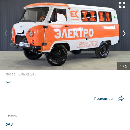
Развернуть на
1
/
9
Фото: «Элькафа»
Поделиться
Темы:
УАЗ