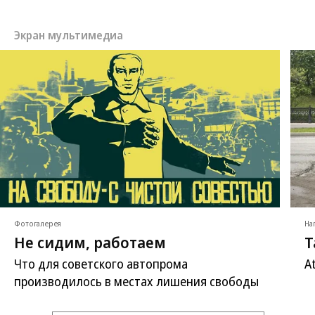
Экран мультимедиа
Фотогалерея
На
Не сидим, работаем
Т
Что для советского автопрома
A
производилось в местах лишения свободы