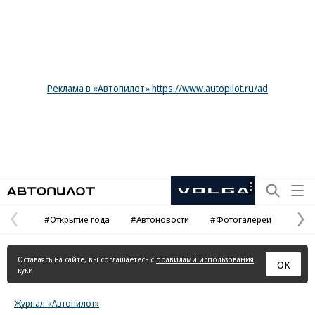
Реклама в «Автопилот» https://www.autopilot.ru/ad
Автопилот
Рекламная
маркировка
#Открытие года
#Автоновости
#Фотогалереи
Предыдущая
С
страница
с
Оставаясь на сайте, вы соглашаетесь с
правилами использования
ОК
куки
Журнал «Автопилот»