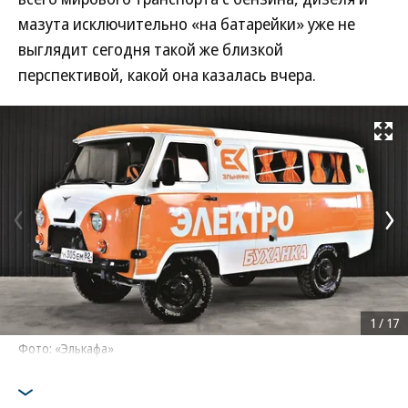
мазута исключительно «на батарейки» уже не
выглядит сегодня такой же близкой
перспективой, какой она казалась вчера.
Развернуть на
1
/
17
Фото: «Элькафа»