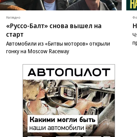
Наглядно
Фо
«Руссо-Балт» снова вышел на
Н
старт
Ч
п
Автомобили из «Битвы моторов» открыли
гонку на Moscow Raceway