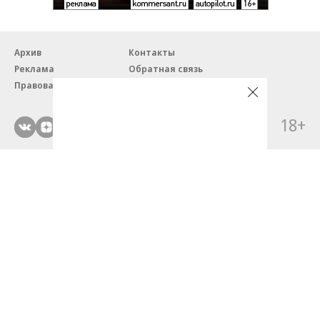
Архив
Контакты
Реклама
Обратная связь
Правовая информация
18+
© ЗАО «Автопилот».
Партнерские проекты/материалы, новости компаний, материалы
с пометкой «Промо» и «Официальное сообщение» опубликованы
на коммерческой основе.
На autopilot.ru применяются рекомендательные технологии.
Подробнее