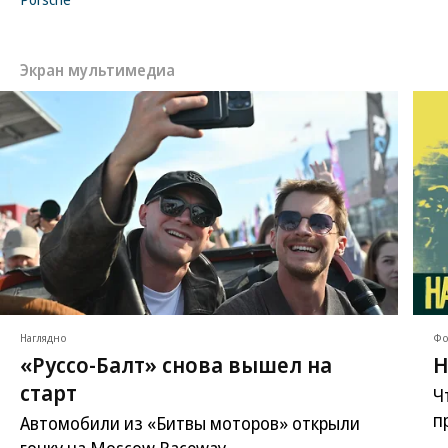
Экран мультимедиа
Наглядно
Фо
«Руссо-Балт» снова вышел на
Н
старт
Ч
п
Автомобили из «Битвы моторов» открыли
гонку на Moscow Raceway