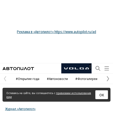
Реклама в «Автопилот» https://www.autopilot.ru/ad
Автопилот
Рекламная
маркировка
#Открытие года
#Автоновости
#Фотогалереи
Предыдущая
С
страница
с
Оставаясь на сайте, вы соглашаетесь с
правилами использования
ОК
куки
Журнал «Автопилот»