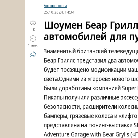
Автоновости
25.10.2024, 14:34
Шоумен Беар Грилл
1K
автомобилей для п
1 мин.
Знаменитый британский телеведущи
Беар Гриллс представил два автомо
будет посвящено модификации маш
света.Одними из «героев» нового шо
были доработаны компанией Superli
Пикапы получили различные аксессу
безопасности, расширители колесн
бамперы, грязевые колеса и «лифт
представлена на тюнинг-выставке S
Adventure Garage with Bear Grylls 