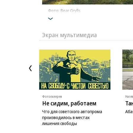
Фото: Bear Grylls
Экран мультимедиа
Фотогалерея
Нагл
Не сидим, работаем
Та
Что для советского автопрома
Atl
производилось в местах
лишения свободы