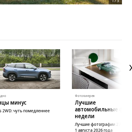
1
/
3
ядно
Фотогалерея
нцы минус
Лучшие
автомобильные фот
as 2WD: чуть помедленнее
недели
Лучшие фотографии 27 июл
1 августа 2026 года