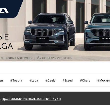
еи
#Toyota
#Lada
#Geely
#Exeed
#Chery
#Москв
с
правилами использования куки