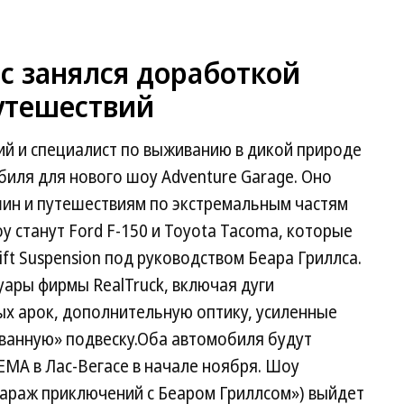
с занялся доработкой
утешествий
й и специалист по выживанию в дикой природе
биля для нового шоу Adventure Garage. Оно
ин и путешествиям по экстремальным частям
у станут Ford F-150 и Toyota Tacoma, которые
ft Suspension под руководством Беара Гриллса.
ары фирмы RealTruck, включая дуги
ых арок, дополнительную оптику, усиленные
ованную» подвеску.Оба автомобиля будут
EMA в Лас-Вегасе в начале ноября. Шоу
(«Гараж приключений с Беаром Гриллсом») выйдет