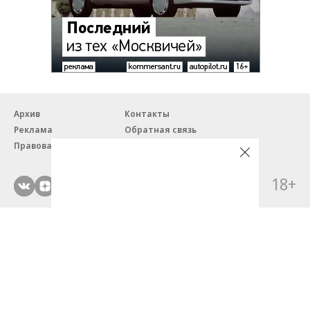
Архив
Контакты
Реклама
Обратная связь
Правовая информация
18+
© ЗАО «Автопилот».
Партнерские проекты/материалы, новости компаний, материалы
с пометкой «Промо» и «Официальное сообщение» опубликованы
на коммерческой основе.
На autopilot.ru применяются рекомендательные технологии.
Подробнее