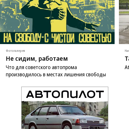
Фотогалерея
На
Не сидим, работаем
Т
Что для советского автопрома
A
производилось в местах лишения свободы