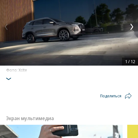
1
/
12
Фото: Xcite
Поделиться
Экран мультимедиа