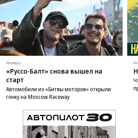
Наглядно
Фо
«Руссо-Балт» снова вышел на
Н
старт
Ч
п
Автомобили из «Битвы моторов» открыли
гонку на Moscow Raceway