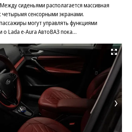
. Между сиденьями располагается массивная
с четырьмя сенсорными экранами.
 пассажиры могут управлять функциями
и о Lada e-Aura АвтоВАЗ пока…
Развернуть на весь экран