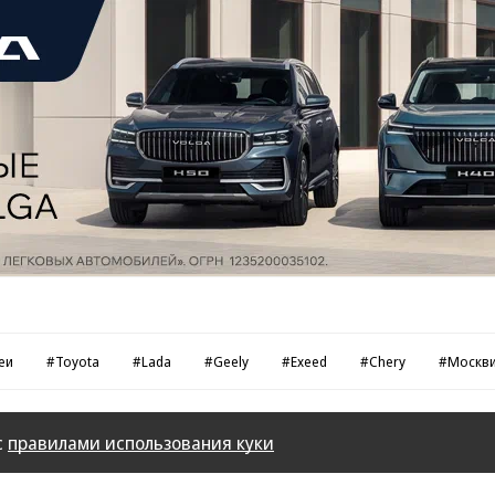
еи
#Toyota
#Lada
#Geely
#Exeed
#Chery
#Москв
с
правилами использования куки