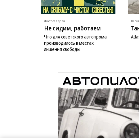
Фотогалерея
Нагл
Не сидим, работаем
Та
Что для советского автопрома
Atl
производилось в местах
лишения свободы