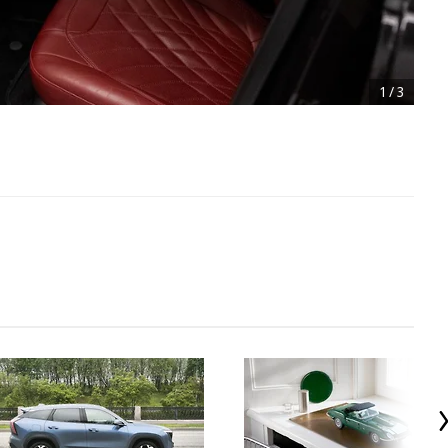
1
/
3