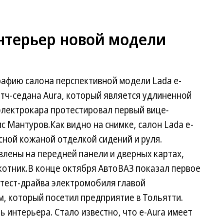
нтерьер новой модели
афию салона перспективной модели Lada e-
етч-седана Aura, который является удлиненной
электрокара протестировал первый вице-
с Мантуров.Как видно на снимке, салон Lada e-
сной кожаной отделкой сидений и руля.
влены на передней панели и дверных картах,
котник.В конце октября АвтоВАЗ показал первое
е тест-драйва электромобиля главой
, который посетил предприятие в Тольятти.
ь интерьера. Стало известно, что e-Aura имеет