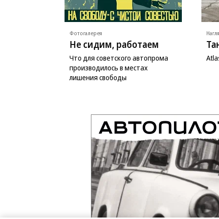
Фотогалерея
Нагл
Не сидим, работаем
Та
Что для советского автопрома
Atl
производилось в местах
лишения свободы