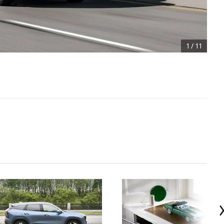
1
/
11