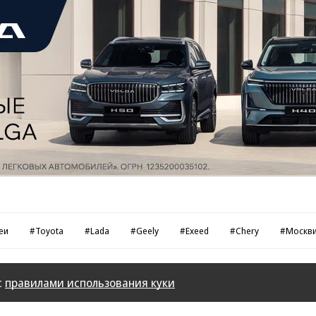
еи
#Toyota
#Lada
#Geely
#Exeed
#Chery
#Москв
с
правилами использования куки