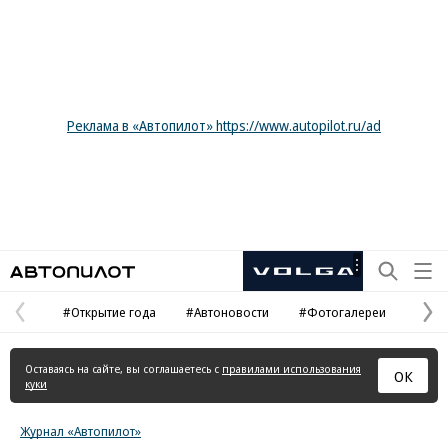
Реклама в «Автопилот» https://www.autopilot.ru/ad
Автопилот
Рекламная
маркировка
#Открытие года
#Автоновости
#Фотогалереи
Предыдущая
С
страница
с
Оставаясь на сайте, вы соглашаетесь с
правилами использования
ОК
куки
Журнал «Автопилот»