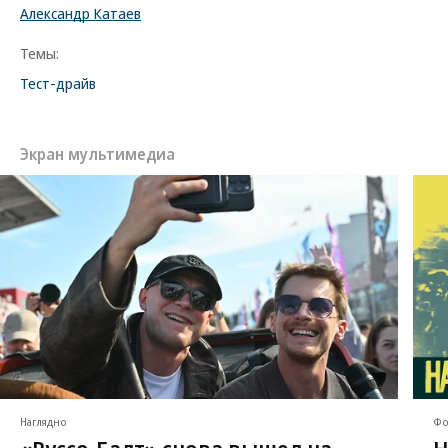
Александр Катаев
Темы:
Тест-драйв
Экран мультимедиа
Наглядно
Фо
«Руссо-Балт» снова вышел на
Н