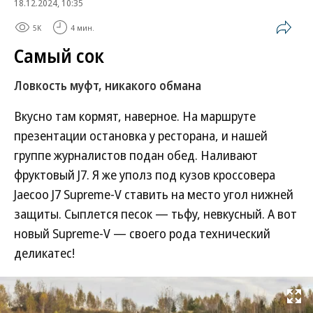
18.12.2024, 10:35
5K
4 мин.
Самый сок
Ловкость муфт, никакого обмана
Вкусно там кормят, наверное. На маршруте
презентации остановка у ресторана, и нашей
группе журналистов подан обед. Наливают
фруктовый J7. Я же уполз под кузов кроссовера
Jaecoo J7 Supreme-V ставить на место угол нижней
защиты. Сыплется песок — тьфу, невкусный. А вот
новый Supreme-V — своего рода технический
деликатес!
Развернуть на