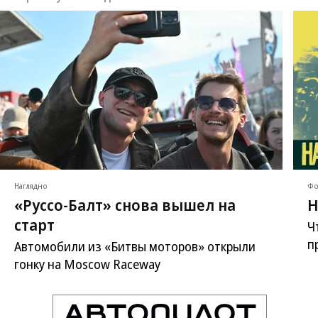
Наглядно
Фо
«Руссо-Балт» снова вышел на
Н
старт
Ч
п
Автомобили из «Битвы моторов» открыли
гонку на Moscow Raceway