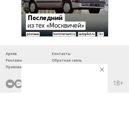
Архив
Контакты
Реклама
Обратная связь
Правовая информация
18+
© ЗАО «Автопилот».
Партнерские проекты/материалы, новости компаний, материалы
с пометкой «Промо» и «Официальное сообщение» опубликованы
на коммерческой основе.
На autopilot.ru применяются рекомендательные технологии.
Подробнее