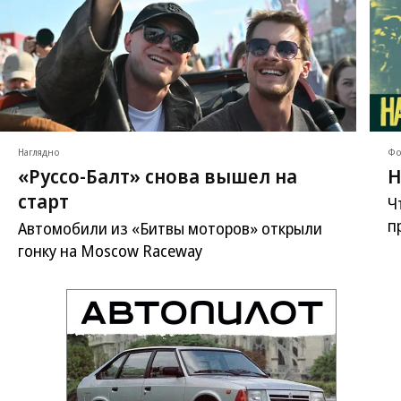
Наглядно
Фо
«Руссо-Балт» снова вышел на
Н
старт
Ч
п
Автомобили из «Битвы моторов» открыли
гонку на Moscow Raceway