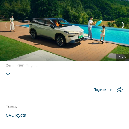
1
/
7
Фото: GAC-Toyota
Поделиться
Темы:
GAC
Toyota