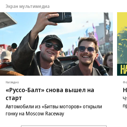
Экран мультимедиа
Наглядно
Фо
«Руссо-Балт» снова вышел на
Н
старт
Ч
п
Автомобили из «Битвы моторов» открыли
гонку на Moscow Raceway