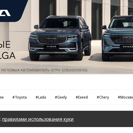
еи
#Toyota
#Lada
#Geely
#Exeed
#Chery
#Москв
с
правилами использования куки