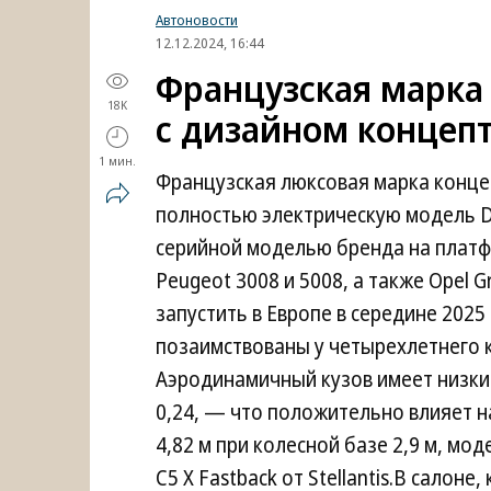
Автоновости
12.12.2024, 16:44
Французская марка
18K
с дизайном концепт
1 мин.
Французская люксовая марка концерн
полностью электрическую модель DS
серийной моделью бренда на платф
Peugeot 3008 и 5008, а также Opel 
запустить в Европе в середине 202
позаимствованы у четырехлетнего к
Аэродинамичный кузов имеет низк
0,24, — что положительно влияет н
4,82 м при колесной базе 2,9 м, мод
C5 X Fastback от Stellantis.В сало