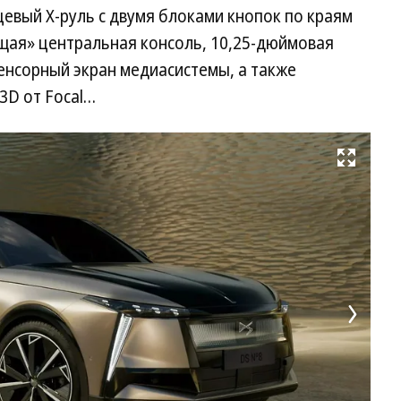
евый X-руль с двумя блоками кнопок по краям
щая» центральная консоль, 10,25-дюймовая
енсорный экран медиасистемы, а также
3D от Focal…
Развернуть на весь экран