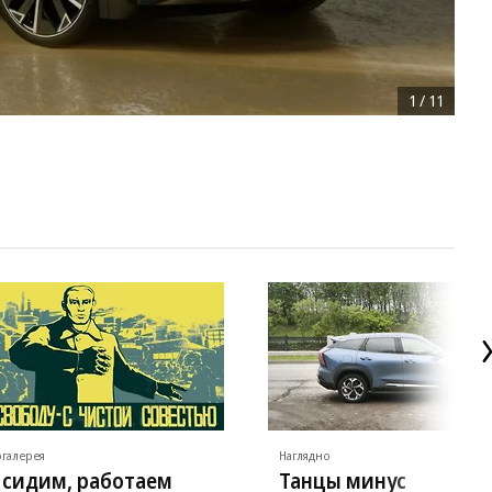
1
/
11
галерея
Наглядно
 сидим, работаем
Танцы минус