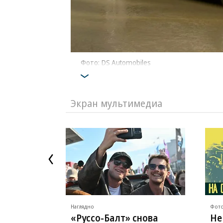
Фото: DS Automobiles
Экран мультимедиа
Наглядно
Фото
«Руссо-Балт» снова
Не