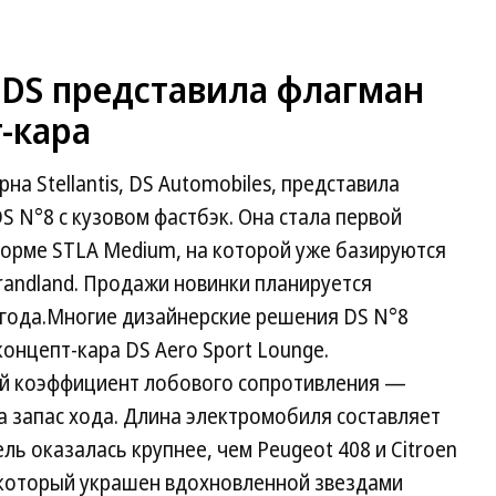
 DS представила флагман
-кара
а Stellantis, DS Automobiles, представила
 N°8 с кузовом фастбэк. Она стала первой
орме STLA Medium, на которой уже базируются
Grandland. Продажи новинки планируется
5 года.Многие дизайнерские решения DS N°8
онцепт-кара DS Aero Sport Lounge.
ий коэффициент лобового сопротивления —
а запас хода. Длина электромобиля составляет
ель оказалась крупнее, чем Peugeot 408 и Citroen
не, который украшен вдохновленной звездами