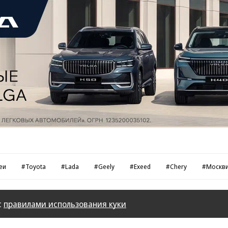
еи
#Toyota
#Lada
#Geely
#Exeed
#Chery
#Москв
с
правилами использования куки