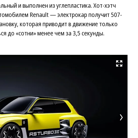
альный и выполнен из углепластика. Хот-хэтч
омобилем Renault — электрокар получит 507-
ановку, которая приводит в движение только
ся до «сотни» менее чем за 3,5 секунды.
Развернуть на весь экран