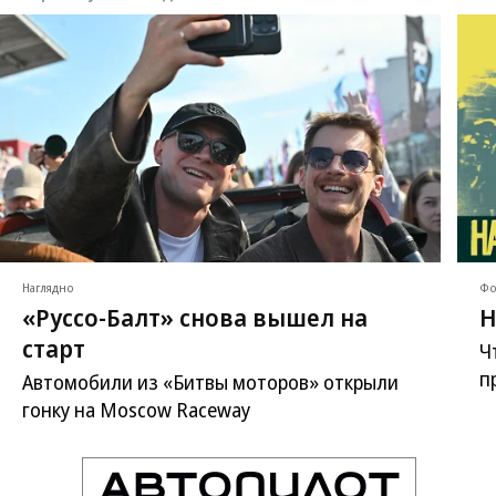
Наглядно
Фо
«Руссо-Балт» снова вышел на
Н
старт
Ч
п
Автомобили из «Битвы моторов» открыли
гонку на Moscow Raceway