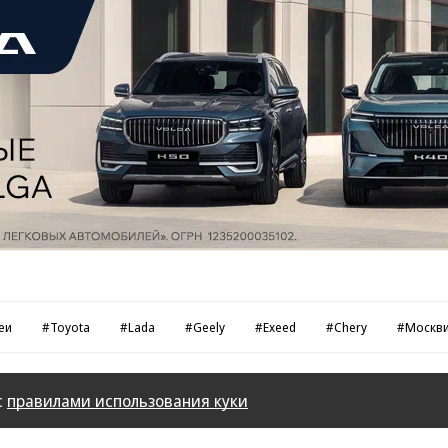
еи
#Toyota
#Lada
#Geely
#Exeed
#Chery
#Москв
с
правилами использования куки