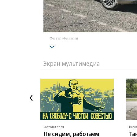
Фото: Hyundai
Экран мультимедиа
Фотогалерея
Нагл
Не сидим, работаем
Та