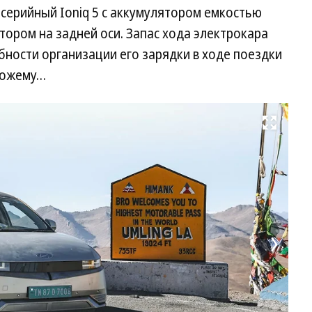
серийный Ioniq 5 с аккумулятором емкостью
тором на задней оси. Запас хода электрокара
бности организации его зарядки в ходе поездки
схожему…
Развернуть на весь экран