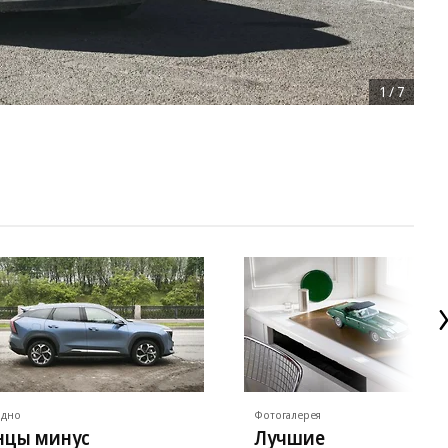
1
/
7
ядно
Фотогалерея
нцы минус
Лучшие