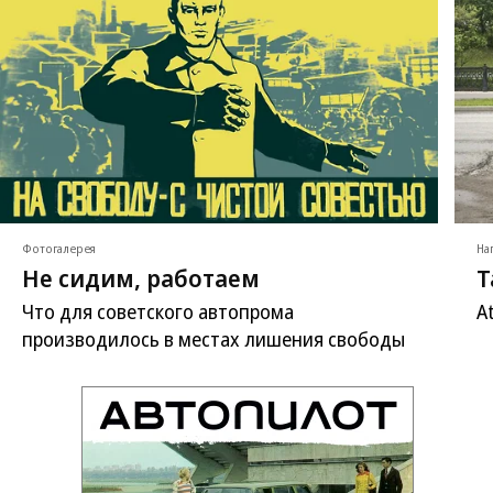
Фотогалерея
На
Не сидим, работаем
Т
Что для советского автопрома
A
производилось в местах лишения свободы