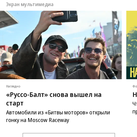
Экран мультимедиа
Наглядно
Фо
«Руссо-Балт» снова вышел на
Н
старт
Ч
п
Автомобили из «Битвы моторов» открыли
гонку на Moscow Raceway