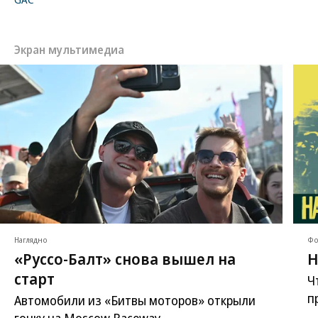
Экран мультимедиа
Наглядно
Фо
«Руссо-Балт» снова вышел на
Н
старт
Ч
п
Автомобили из «Битвы моторов» открыли
гонку на Moscow Raceway