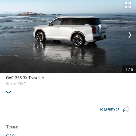
Развернуть на
1
/
8
GAC GS8 GX Traveller
Фото: GAC
Поделиться
Темы:
GAC