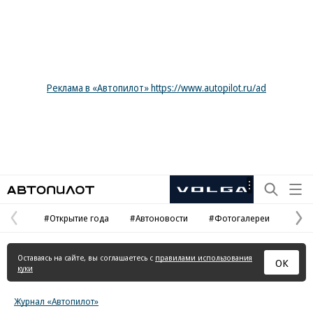
Реклама в «Автопилот» https://www.autopilot.ru/ad
Автопилот
Рекламная
маркировка
#Открытие года
#Автоновости
#Фотогалереи
Предыдущая
С
страница
с
Оставаясь на сайте, вы соглашаетесь с
правилами использования
ОК
куки
Журнал «Автопилот»