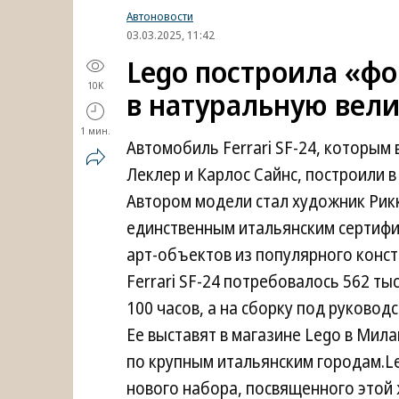
Автоновости
03.03.2025, 11:42
Lego построила «фо
10K
в натуральную вел
1 мин.
Автомобиль Ferrari SF-24, которы
Леклер и Карлос Сайнс, построили в
Автором модели стал художник Рик
единственным итальянским сертиф
арт-объектов из популярного конс
Ferrari SF-24 потребовалось 562 т
100 часов, а на сборку под руково
Ее выставят в магазине Lego в Мила
по крупным итальянским городам.L
нового набора, посвященного этой 