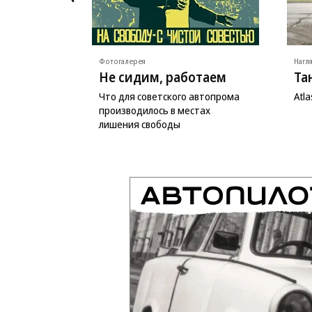
Фотогалерея
Нагл
Не сидим, работаем
Та
Что для советского автопрома
Atl
производилось в местах
лишения свободы