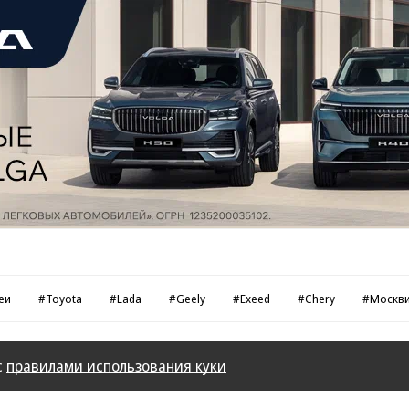
еи
#Toyota
#Lada
#Geely
#Exeed
#Chery
#Москв
с
правилами использования куки