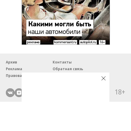
Архив
Контакты
Реклама
Обратная связь
Правовая информация
18+
© ЗАО «Автопилот».
Партнерские проекты/материалы, новости компаний, материалы
с пометкой «Промо» и «Официальное сообщение» опубликованы
на коммерческой основе.
На autopilot.ru применяются рекомендательные технологии.