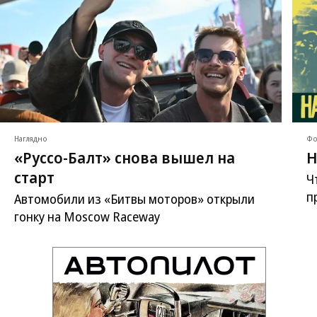
Наглядно
Фо
«Руссо-Балт» снова вышел на
Н
старт
Ч
п
Автомобили из «Битвы моторов» открыли
гонку на Moscow Raceway