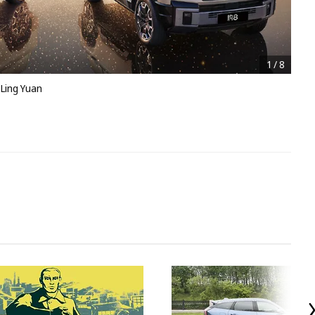
1
/
8
Ling Yuan