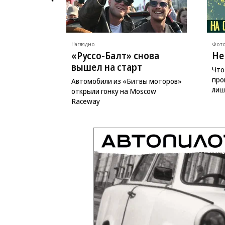
Наглядно
Фото
«Руссо-Балт» снова
Не
вышел на старт
Что
про
Автомобили из «Битвы моторов»
лиш
открыли гонку на Moscow
Raceway