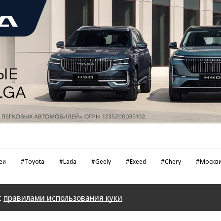
еи
#Toyota
#Lada
#Geely
#Exeed
#Chery
#Москв
с
правилами использования куки